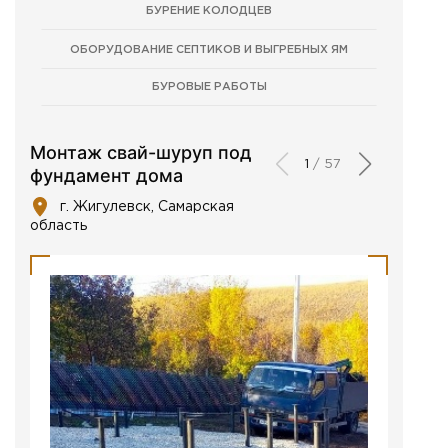
БУРЕНИЕ КОЛОДЦЕВ
ОБОРУДОВАНИЕ СЕПТИКОВ И ВЫГРЕБНЫХ ЯМ
БУРОВЫЕ РАБОТЫ
Монтаж свай-шуруп под
Мон
1
/
57
фундамент дома
г. Ж
г. Жигулевск, Самарская
С
область