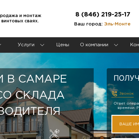
8 (846) 219-25-17
продажа и монтаж
 винтовых сваях.
Ваш город:
Эль-Монте
Услуги
Цены
О компании
Кон
ПОЛУЧ
И В САМАРЕ
 СО СКЛАДА
Звонок
Ответ опера
времени. 
ВОДИТЕЛЯ
ВАШЕ И