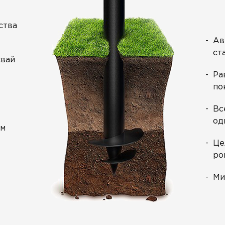
ства
Ав
ст
свай
Ра
по
Вс
од
ем
Це
ро
Ми