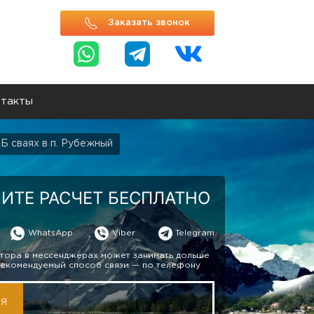
Заказать звонок
такты
Б сваях в п. Рубежный
ИТЕ РАСЧЕТ БЕСПЛАТНО
WhatsApp
Viber
Telegram
тора в мессенджерах может занимать дольше
Рекомендуемый способ связи — по телефону
МЯ