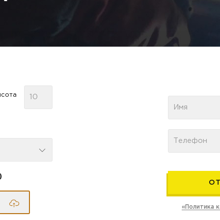
сота
)
«Политика 