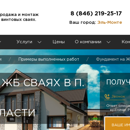
8 (846) 219-25-17
продажа и монтаж
 винтовых сваях.
Ваш город:
Эль-Монте
Услуги
Цены
О компании
Кон
и
Примеры выполненных работ
Фундамент на Ж
ПОЛУЧ
ЖБ СВАЯХ В П.
Звонок
Ответ опера
времени. 
ЛАСТИ
ВАШЕ И